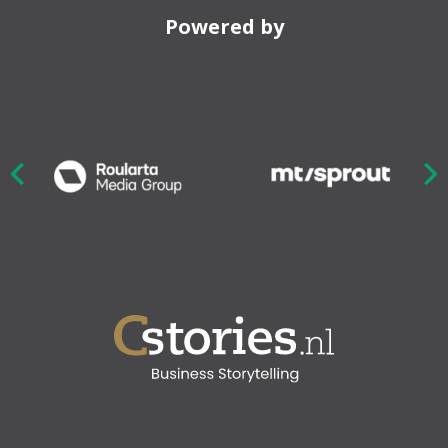
Powered by
Nex
ious