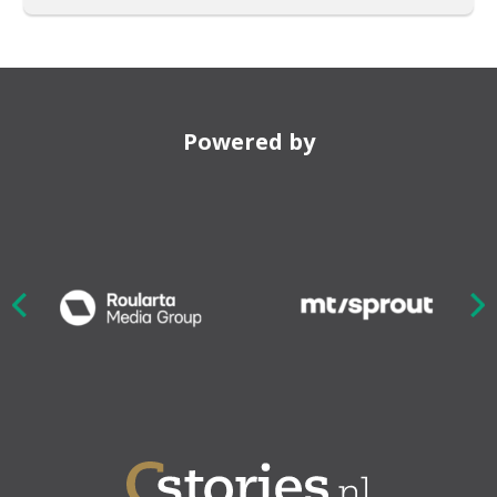
Powered by
Nex
ious