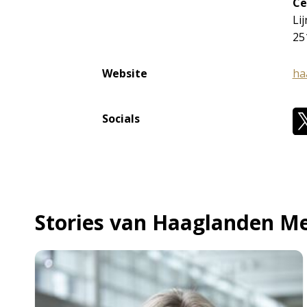
Ce
Li
25
Website
ha
Socials
Stories van Haaglanden M