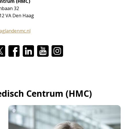
ntrum (HMC)
jnbaan 32
12 VA Den Haag
aglandenmc.nl
edisch Centrum (HMC)