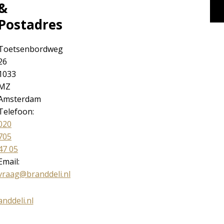
&
Postadres
Toetsenbordweg
26
1033
MZ
Amsterdam
Telefoon:
020
705
47 05
Email:
vraag@branddeli.nl
anddeli.nl