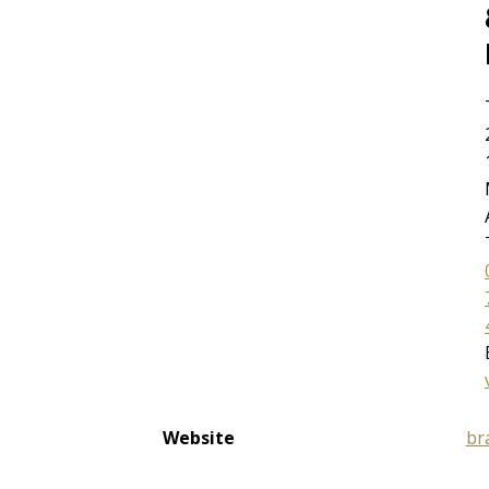
Website
br