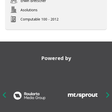
Erwin Bretscher
Asolutions
Computable 100 - 2012
Powered by
Nex
ious