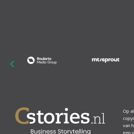
revious
Op al
copyr
van h
een v