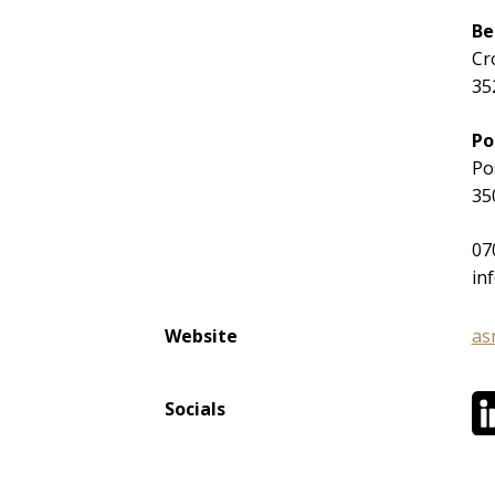
Be
Cr
35
Po
Po
35
07
in
Website
as
Socials