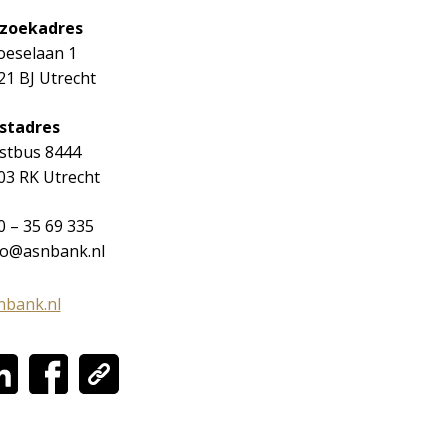
zoekadres
oeselaan 1
21 BJ Utrecht
stadres
stbus 8444
03 RK Utrecht
0 – 35 69 335
fo@asnbank.nl
nbank.nl