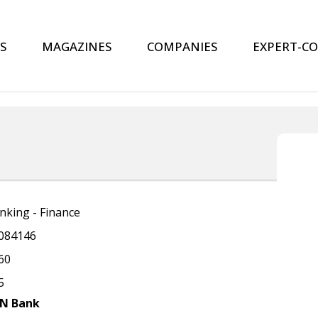
S
MAGAZINES
COMPANIES
EXPERT-C
nking - Finance
084146
60
5
N Bank