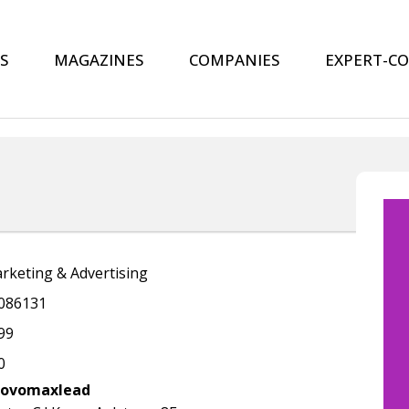
S
MAGAZINES
COMPANIES
EXPERT-C
rketing & Advertising
086131
99
0
ovomaxlead