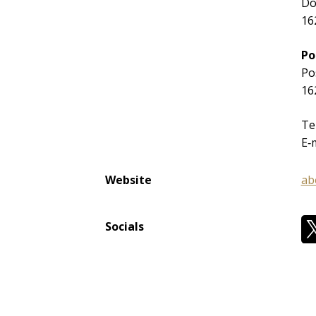
Do
16
Po
Po
16
Te
E‐
Website
ab
Socials