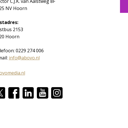
ctor C.J.K. van Aalstweg 8F
25 NV Hoorn
stadres:
stbus 2153
20 Hoorn
lefoon: 0229 274 006
mail:
info@abovo.nl
ovomedia.nl