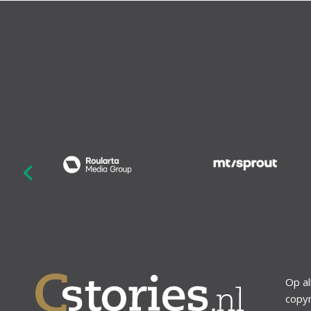
revious
Op al
copyr