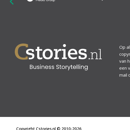
revious
Op al
copyr
van h
een v
mail 
Copyright Cstories.nl © 2010-2026