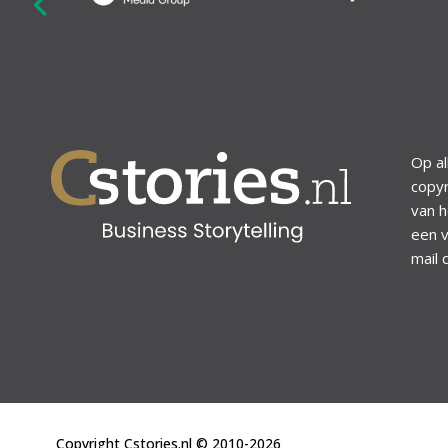
revious
Op al
copyr
van h
een v
mail 
Copyright Cstories.nl © 2010-2026