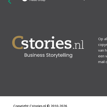
revious
Op al
copyr
van h
een v
mail 
Copyright Cstories.nl © 2010-2026