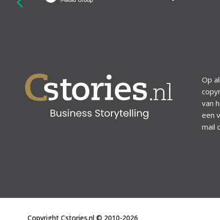
revious
Op al
copyr
van h
een v
mail 
Copyright Cstories.nl © 2010-2026