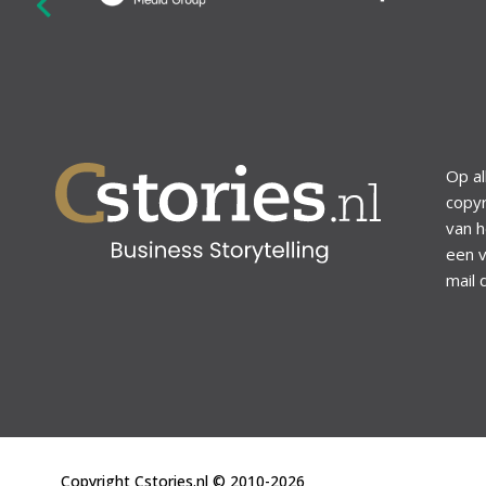
revious
Op al
copyr
van h
een v
mail 
Copyright Cstories.nl © 2010-2026