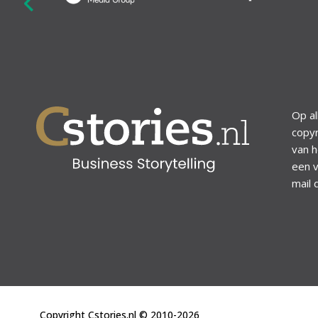
revious
Op al
copyr
van h
een v
mail 
Copyright Cstories.nl © 2010-2026