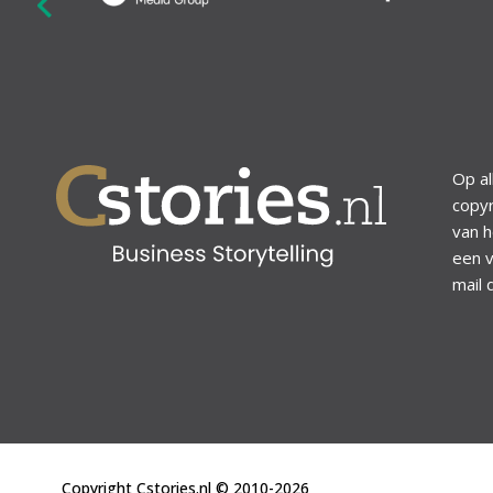
revious
Op al
copyr
van h
een v
mail 
Copyright Cstories.nl © 2010-2026