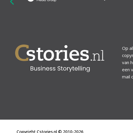
revious
Op al
copyr
van h
een v
mail 
Copyright Cstories.nl © 2010-2026