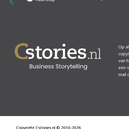
revious
Op al
copyr
van h
een v
mail 
Copyright Cstories.nl © 2010-2026