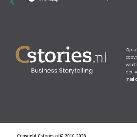
revious
Op al
copyr
van h
een v
mail 
Copyright Cstories.nl © 2010-2026