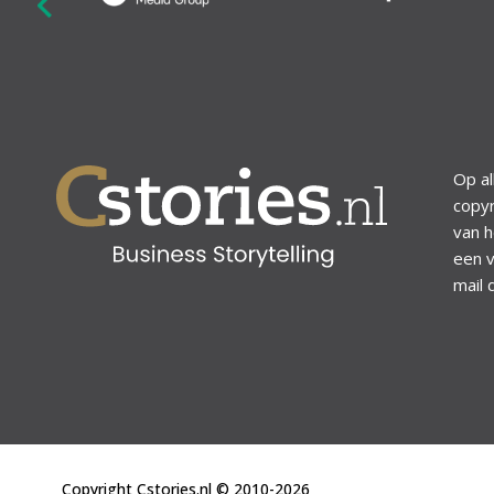
revious
Op al
copyr
van h
een v
mail 
Copyright Cstories.nl © 2010-2026