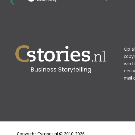
revious
Op al
copyr
van h
een v
mail 
Copyright Cstories.nl © 2010-2026