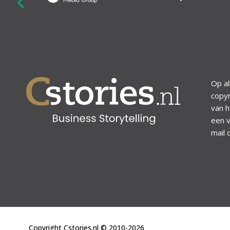
revious
Op al
copyr
van h
een v
mail 
Copyright Cstories.nl © 2010-2026