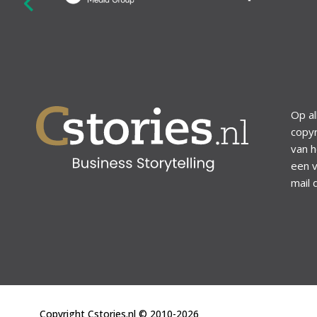
revious
Op al
copyr
van h
een v
mail 
Copyright Cstories.nl © 2010-2026