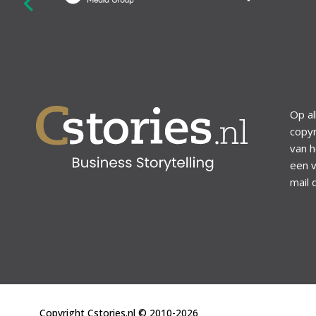
revious
Op al
copyr
van h
een v
mail 
Copyright Cstories.nl © 2010-2026