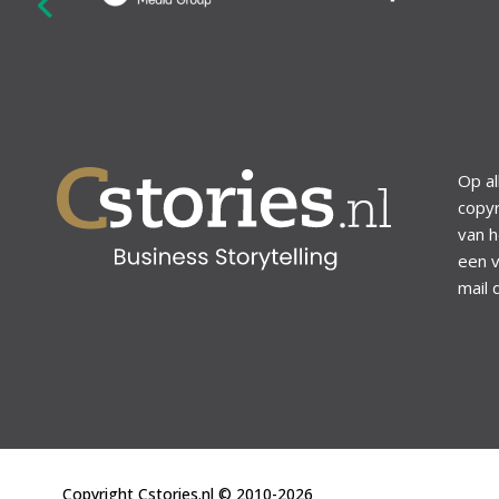
revious
Op al
copyr
van h
een v
mail 
Copyright Cstories.nl © 2010-2026