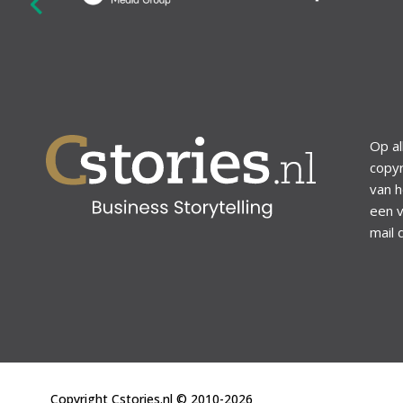
revious
Op al
copyr
van h
een v
mail 
Copyright Cstories.nl © 2010-2026