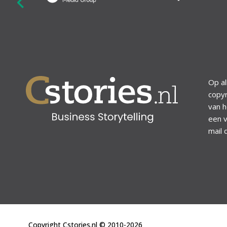
revious
Op al
copyr
van h
een v
mail 
Copyright Cstories.nl © 2010-2026