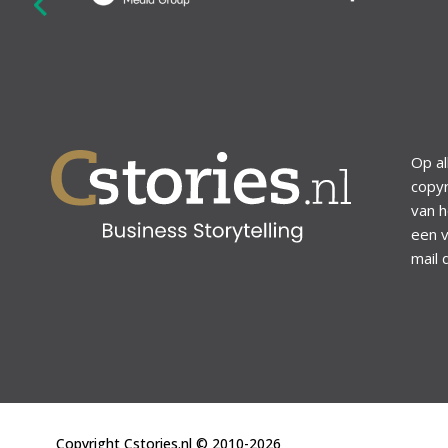
revious
Op al
copyr
van h
een v
mail 
Copyright Cstories.nl © 2010-2026