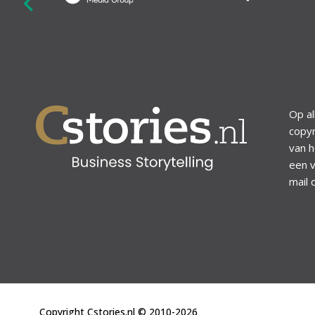
revious
Op al
copyr
van h
een v
mail 
Copyright Cstories.nl © 2010-2026