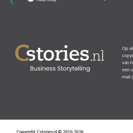
revious
Op al
copyr
van h
een v
mail 
Copyright Cstories.nl © 2010-2026