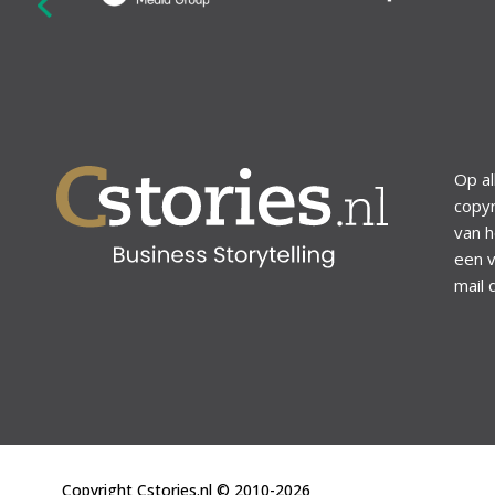
revious
Op al
copyr
van h
een v
mail 
Copyright Cstories.nl © 2010-2026