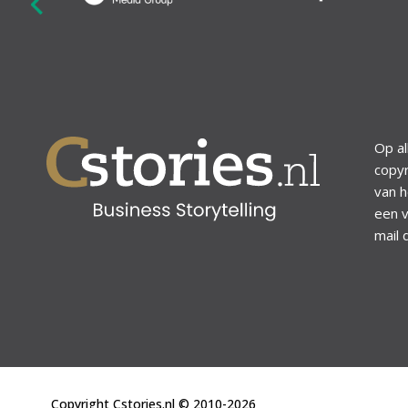
revious
Op al
copyr
van h
een v
mail 
Copyright Cstories.nl © 2010-2026