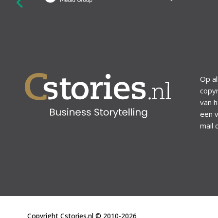
revious
Op al
copyr
van h
een v
mail 
Copyright Cstories.nl © 2010-2026