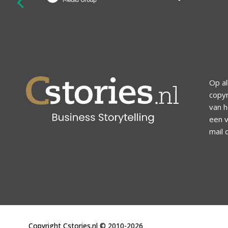
revious
Op al
copyr
van h
een v
mail 
Copyright Cstories.nl © 2010-2026