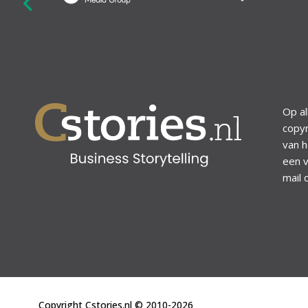
revious
Op al
copyr
van h
een v
mail 
Copyright Cstories.nl © 2010-2026