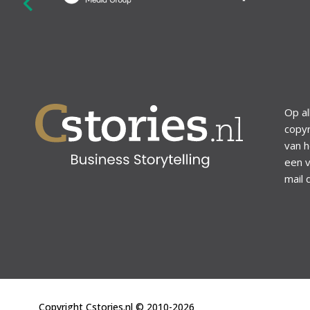
revious
Op al
copyr
van h
een v
mail 
Copyright Cstories.nl © 2010-2026