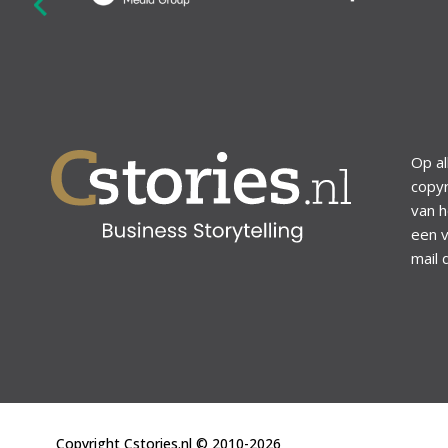
revious
Op al
copyr
van h
een v
mail 
Copyright Cstories.nl © 2010-2026