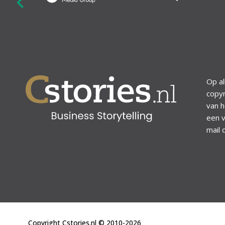
revious
Op al
copyr
van h
een v
mail 
Copyright Cstories.nl © 2010-2026