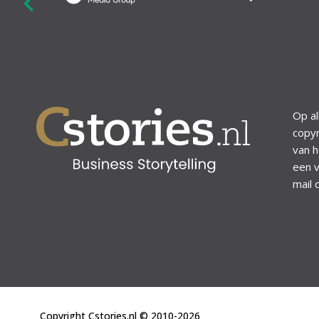
revious
Op al
copyr
van h
een v
mail 
Copyright Cstories.nl © 2010-2026