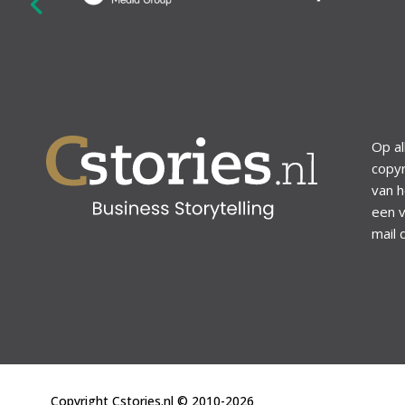
revious
Op al
copyr
van h
een v
mail 
Copyright Cstories.nl © 2010-2026