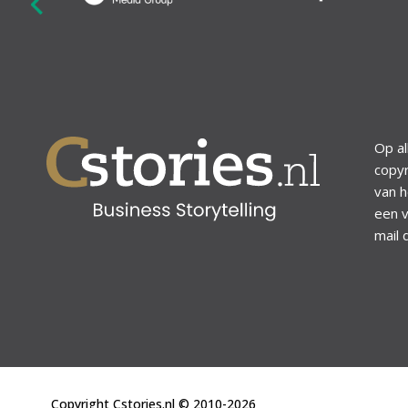
revious
Op al
copyr
van h
een v
mail 
Copyright Cstories.nl © 2010-2026