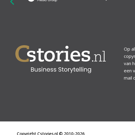
revious
Op al
copyr
van h
een v
mail 
Copyright Cstories.nl © 2010-2026