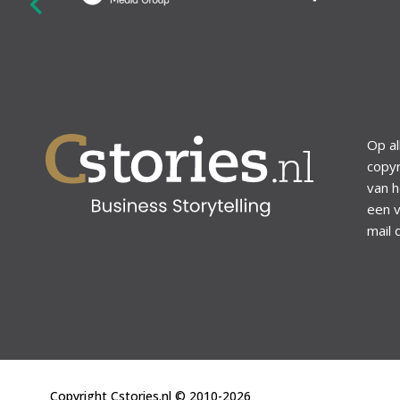
revious
Op al
copyr
van h
een v
mail 
Copyright Cstories.nl © 2010-2026