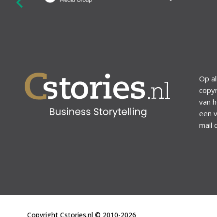
revious
Op al
copyr
van h
een v
mail 
Copyright Cstories.nl © 2010-2026