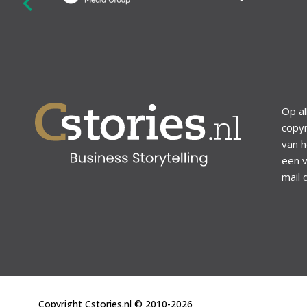
revious
Op al
copyr
van h
een v
mail 
Copyright Cstories.nl © 2010-2026