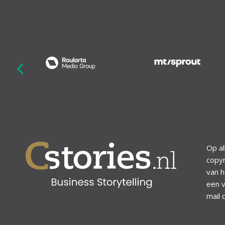
revious
Op al
copyr
van h
een v
mail 