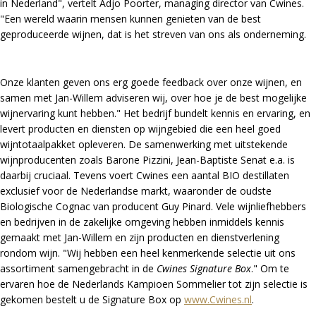
in Nederland", vertelt Adjo Poorter, managing director van Cwines.
"Een wereld waarin mensen kunnen genieten van de best
geproduceerde wijnen, dat is het streven van ons als onderneming.
Onze klanten geven ons erg goede feedback over onze wijnen, en
samen met Jan-Willem adviseren wij, over hoe je de best mogelijke
wijnervaring kunt hebben." Het bedrijf bundelt kennis en ervaring, en
levert producten en diensten op wijngebied die een heel goed
wijntotaalpakket opleveren. De samenwerking met uitstekende
wijnproducenten zoals Barone Pizzini, Jean-Baptiste Senat e.a. is
daarbij cruciaal. Tevens voert Cwines een aantal BIO destillaten
exclusief voor de Nederlandse markt, waaronder de oudste
Biologische Cognac van producent Guy Pinard. Vele wijnliefhebbers
en bedrijven in de zakelijke omgeving hebben inmiddels kennis
gemaakt met Jan-Willem en zijn producten en dienstverlening
rondom wijn. "Wij hebben een heel kenmerkende selectie uit ons
assortiment samengebracht in de
Cwines Signature Box
." Om te
ervaren hoe de Nederlands Kampioen Sommelier tot zijn selectie is
gekomen bestelt u de Signature Box op
www.Cwines.nl
.