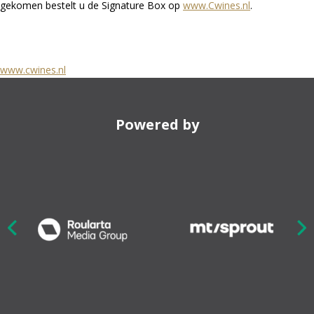
gekomen bestelt u de Signature Box op
www.Cwines.nl
.
www.cwines.nl
Powered by
Nex
ious