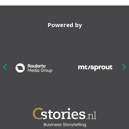
Powered by
Nex
ious