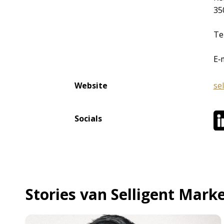
35
Te
E‐
Website
se
Socials
Stories van Selligent Mark