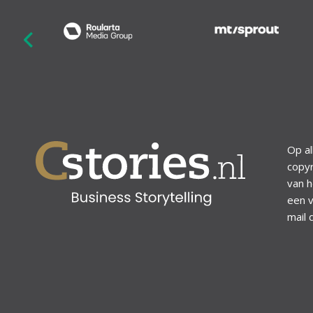
revious
Op al
copyr
van h
een v
mail 