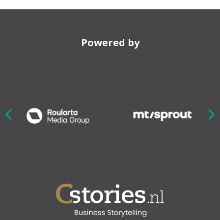
Powered by
Nex
ious