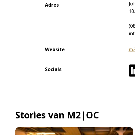
Jo
Adres
10
(0
in
Website
m2
Socials
Stories van M2|OC