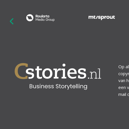
revious
Op al
copyr
van h
een v
mail 