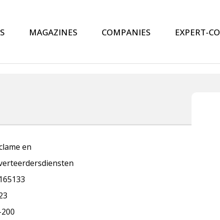
S
MAGAZINES
COMPANIES
EXPERT-C
clame en
verteerdersdiensten
165133
23
-200