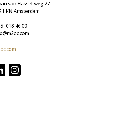
han van Hasseltweg 27
21 KN Amsterdam
85) 018 46 00
fo@m2oc.com
oc.com