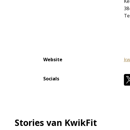
Ke
38
Te
Website
kwi
Socials
Stories van KwikFit