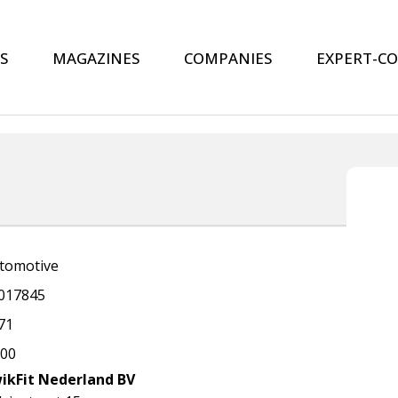
S
MAGAZINES
COMPANIES
EXPERT-C
tomotive
017845
71
600
ikFit Nederland BV