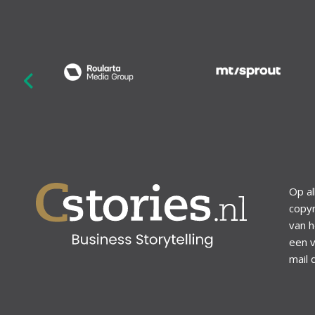
revious
Op al
copyr
van h
een v
mail 